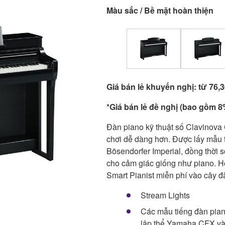
Màu sắc / Bề mặt hoàn thiện
Giá bán lẻ khuyến nghị: từ 76
*Giá bán lẻ đề nghị (bao gồm 8%
Đàn piano kỹ thuật số Clavinova
chơi dễ dàng hơn. Được lấy mẫu
Bösendorfer Imperial, đồng thờ
cho cảm giác giống như piano. 
Smart Pianist miễn phí vào cây đ
Stream Lights
Các mẫu tiếng đàn pia
lập thể Yamaha CFX và