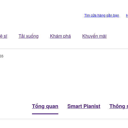
Tìm cửa hàng gần bạn
H
ệ sĩ
Tải xuống
Khám phá
Khuyến mãi
55
Tổng quan
Smart Pianist
Thông s