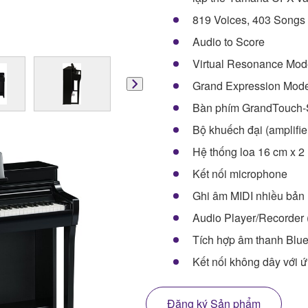
819 Voices, 403 Songs 
Audio to Score
Virtual Resonance Mod
Grand Expression Model
Bàn phím GrandTouch
Bộ khuếch đại (amplifie
Hệ thống loa 16 cm x 2
Kết nối microphone
Ghi âm MIDI nhiều bản
Audio Player/Recorder 
Tích hợp âm thanh Blu
Kết nối không dây với 
Đăng ký Sản phẩm