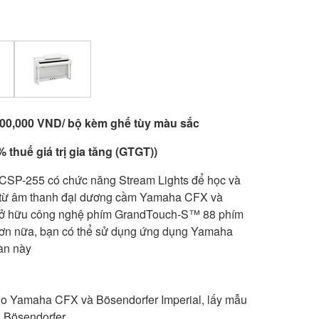
,300,000 VND/ bộ kèm ghế tùy màu sắc
 thuế giá trị gia tăng (GTGT))
 CSP-255 có chức năng Stream Lights để học và
 từ âm thanh đại dương cầm Yamaha CFX và
i sở hữu công nghệ phím GrandTouch-S™ 88 phím
Hơn nữa, bạn có thể sử dụng ứng dụng Yamaha
àn này
no Yamaha CFX và Bösendorfer Imperial, lấy mẫu
 Bösendorfer