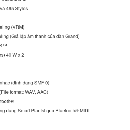
và 495 Styles
eling (VRM)
ing (Giả lập âm thanh của đàn Grand)
-S™
rs) 40 W x 2
 nhạc (định dạng SMF 0)
(File format: WAV, AAC)
etooth®
ứng dụng Smart Pianist qua Bluetooth® MIDI