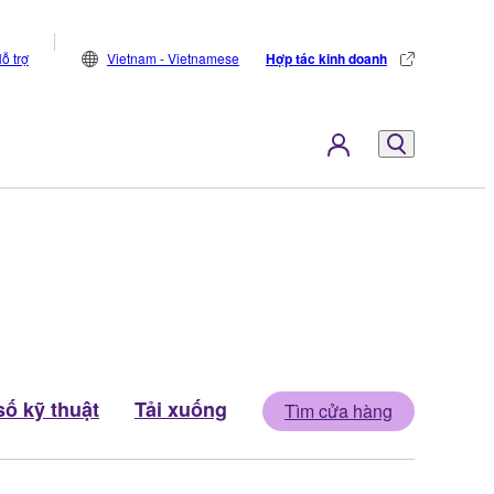
ỗ trợ
Vietnam - Vietnamese
Hợp tác kinh doanh
ố kỹ thuật
Tải xuống
Tìm cửa hàng