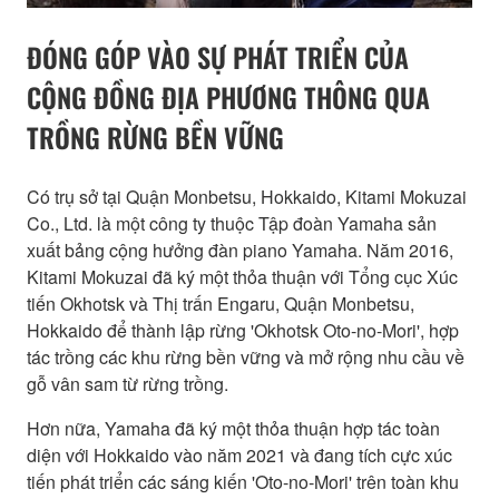
ĐÓNG GÓP VÀO SỰ PHÁT TRIỂN CỦA
CỘNG ĐỒNG ĐỊA PHƯƠNG THÔNG QUA
TRỒNG RỪNG BỀN VỮNG
Có trụ sở tại Quận Monbetsu, Hokkaido, Kitami Mokuzai
Co., Ltd. là một công ty thuộc Tập đoàn Yamaha sản
xuất bảng cộng hưởng đàn piano Yamaha. Năm 2016,
Kitami Mokuzai đã ký một thỏa thuận với Tổng cục Xúc
tiến Okhotsk và Thị trấn Engaru, Quận Monbetsu,
Hokkaido để thành lập rừng 'Okhotsk Oto-no-Mori', hợp
tác trồng các khu rừng bền vững và mở rộng nhu cầu về
gỗ vân sam từ rừng trồng.
Hơn nữa, Yamaha đã ký một thỏa thuận hợp tác toàn
diện với Hokkaido vào năm 2021 và đang tích cực xúc
tiến phát triển các sáng kiến 'Oto-no-Mori' trên toàn khu