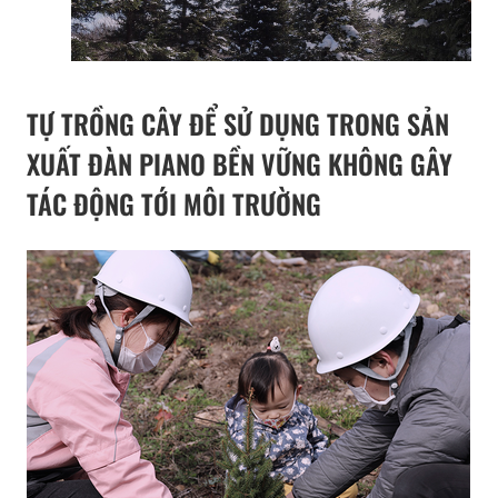
TỰ TRỒNG CÂY ĐỂ SỬ DỤNG TRONG SẢN
XUẤT ĐÀN PIANO BỀN VỮNG KHÔNG GÂY
TÁC ĐỘNG TỚI MÔI TRƯỜNG