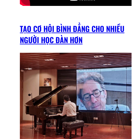
TẠO CƠ HỘI BÌNH ĐẲNG CHO NHIỀU
NGƯỜI HỌC ĐÀN HƠN