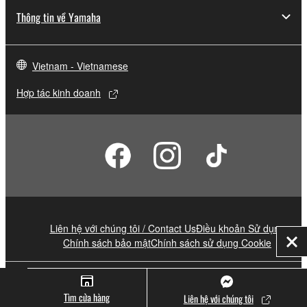
Thông tin về Yamaha
Vietnam - Vietnamese
Hợp tác kinh doanh
Liên hệ với chúng tôi / Contact Us
Điều khoản Sử dụng
Chính sách bảo mật
Chính sách sử dụng Cookie
Đó
© Yamaha Corporation.
Tìm cửa hàng
Liên hệ với chúng tôi