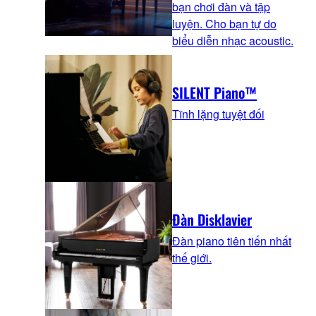
bạn chơi đàn và tập
luyện. Cho bạn tự do
biểu diễn nhạc acoustic.
SILENT Piano™
Tĩnh lặng tuyệt đối
Đàn Disklavier
Đàn piano tiên tiến nhất
thế giới.