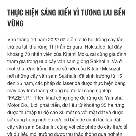
THỰC HIỆN SÁNG KIẾN VÌ TƯƠNG LAI BỀN
VỮNG
Vào tháng 10 năm 2022 đã diễn ra lễ hội trồng cây lần
thứ ba tại khu rừng Thị trấn Engaru, Hokkaido, tại đây
khoảng 70 nhân viên của Kitami Mokuzai cùng gia đình
tham gia trồng 600 cây vân sam giống Sakhalin. Và ở
một khu rừng trồng thuộc sở hữu của Kitami Mokuzai,
nơi những cây vân sam Sakhalin đã sinh trưởng từ 15
đến 25 năm, các phép đo laser đã được thực hiện bằng
máy bay trực thăng không người lái công nghiệp
“FAZER R”. Triển khai công nghệ đo rừng do Yamaha
Motor Co., Ltd. phát triển, dữ liệu từ khoảng 35 ha rừng
được thu thập từ độ cao 80 mét so với mặt đất và được
sử dụng trong nghiên cứu cơ bản để canh tác lâu dài
cây vân sam Sakhalin, cùng với các phép đo cây thực tế
và dữ liệu môi trường được thu thập thông qua nghiên