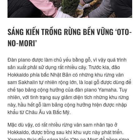
SÁNG KIẾN TRỒNG RỪNG BỀN VỮNG ‘OTO-
NO-MORI’
Đàn piano được làm chủ yếu bằng gỗ, vì vậy quá trình
sản xuất phải sử dụng rất nhiều cây. Trước kia, đảo
Hokkaido phía bắc Nhật Bản có những khu rừng vân
sam Sakhalin tự nhiên rộng lớn, là loại gỗ được dùng để
chế tạo bảng cộng hưởng của đàn piano Yamaha. Tuy
nhiên, với tình trạng suy giảm diện tích những khu rừng
này, hầu hết gỗ làm bảng cộng hưởng hiện được nhập
khẩu từ Châu Âu và Bắc Mỹ.
Mặc dù vậy, có rất nhiều rừng vân sam nhân tạo ở
Hokkaido, được trồng sau khi khu vực này phát triển.
Yamaha thúc đẩy sáng kiến 'Oto-no-Mori' để trồng rừng