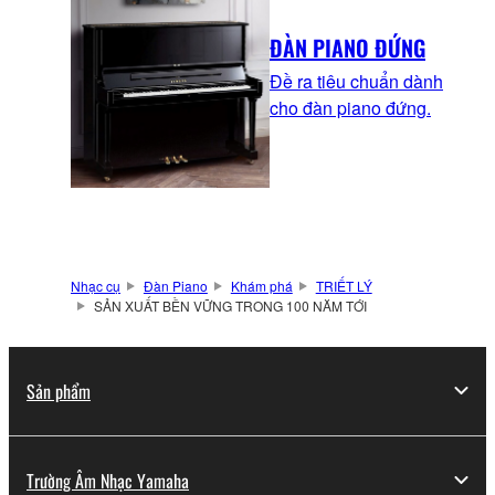
ĐÀN PIANO ĐỨNG
Đề ra tiêu chuẩn dành
cho đàn piano đứng.
Nhạc cụ
Đàn Piano
Khám phá
TRIẾT LÝ
SẢN XUẤT BỀN VỮNG TRONG 100 NĂM TỚI
Sản phẩm
Trường Âm Nhạc Yamaha