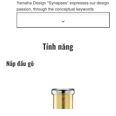
Yamaha Design "Synapses" expresses our design
passion, through the co
nceptual keywords
organically connecting whole Yamaha product
design.
Hiển
thị
thêm
thông
tin
Tính năng
Nắp đầu gõ