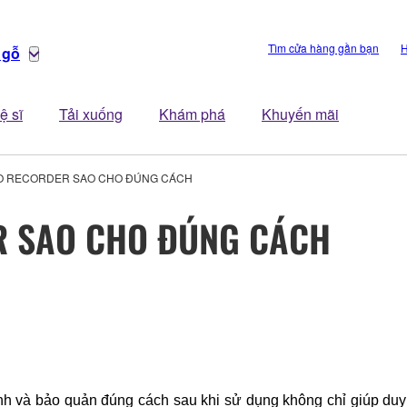
Tìm cửa hàng gần bạn
H
 gỗ
ệ sĩ
Tải xuống
Khám phá
Khuyến mãi
ÁO RECORDER SAO CHO ĐÚNG CÁCH
R SAO CHO ĐÚNG CÁCH
nh và bảo quản đúng cách sau khi sử dụng không chỉ giúp duy 