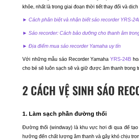
khỏe, nhất là trong giai đoạn thời tiết thay đổi và dị
► 
Cách phân biệt và nhận biết sáo recorder YRS-2
► 
Sáo recorder: Cách bảo dưỡng cho thanh âm trong 
► 
Địa điểm mua sáo recorder Yamaha uy tín
Với những mẫu sáo Recorder Yamaha 
YRS-24B
 ho
cho bé sẽ luôn sạch sẽ và giữ được âm thanh trong t
2 CÁCH VỆ SINH SÁO REC
1. Làm sạch phần đường thổi
Đường thổi (windway) là khu vực hơi đi qua để tạo
hưởng đến chất lượng âm thanh và gây khó chịu trong