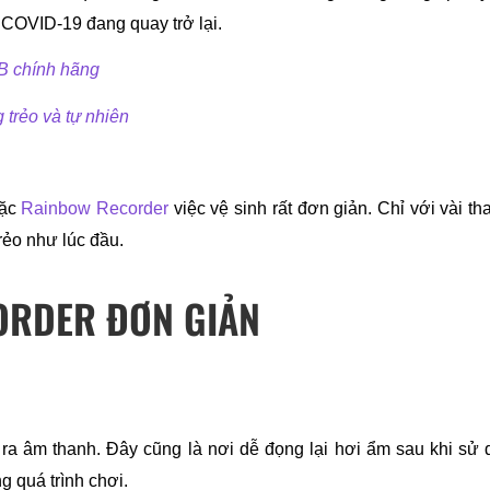
ch COVID-19 đang quay trở lại. 
4B chính hãng
trẻo và tự nhiên
ặc 
Rainbow Recorder
 việc vệ sinh rất đơn giản. Chỉ với vài t
rẻo như lúc đầu.
ORDER ĐƠN GIẢN
 ra âm thanh. Đây cũng là nơi dễ đọng lại hơi ẩm sau khi sử
 quá trình chơi.