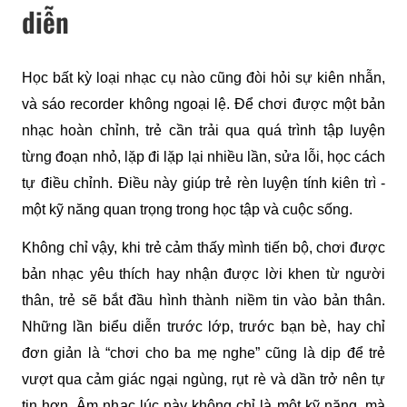
diễn
Học bất kỳ loại nhạc cụ nào cũng đòi hỏi sự kiên nhẫn, 
và sáo recorder không ngoại lệ. Để chơi được một bản 
nhạc hoàn chỉnh, trẻ cần trải qua quá trình tập luyện 
từng đoạn nhỏ, lặp đi lặp lại nhiều lần, sửa lỗi, học cách 
tự điều chỉnh. Điều này giúp trẻ rèn luyện tính kiên trì - 
một kỹ năng quan trọng trong học tập và cuộc sống.
Không chỉ vậy, khi trẻ cảm thấy mình tiến bộ, chơi được 
bản nhạc yêu thích hay nhận được lời khen từ người 
thân, trẻ sẽ bắt đầu hình thành niềm tin vào bản thân. 
Những lần biểu diễn trước lớp, trước bạn bè, hay chỉ 
đơn giản là “chơi cho ba mẹ nghe” cũng là dịp để trẻ 
vượt qua cảm giác ngại ngùng, rụt rè và dần trở nên tự 
tin hơn. Âm nhạc lúc này không chỉ là một kỹ năng, mà 