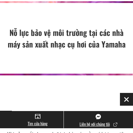
Nỗ lực bảo vệ môi trường tại các nhà
máy sản xuất nhạc cụ hơi của Yamaha
Đó
Yamaha sản xuất nhạc cụ hơi tại các nhà máy ở tỉnh
Shizuoka, Nhật Bản, Trung Quốc và Indonesia.
Tìm cửa hàng
Liên hệ với chúng tôi