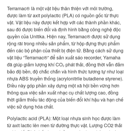
Terramac® là một vật liệu thân thiện với môi trường,
được làm từ axit polylactic (PLA) có nguồn gốc từ thực
vật. Vật liệu này được kết hợp với các thành phần khác,
sau đó được biến đổi và định hình bằng công nghệ độc
quyền của Unitika. Hiện nay, Terramac® được sử dụng
rộng rãi trong nhiều sản phẩm, từ hộp đựng thực phẩm
đến các bộ phận của thiết bị điện tử. Bằng cách sử dụng
vật liệu “Terramac®” để sản xuất sáo recorder, Yamaha
đã giúp giảm lượng khí CO₂ phát thải, đồng thời vẫn đảm
bảo độ bền, độ chắc chắn và hình thức tương tự như loại
nhựa ABS truyền thống (acrylonitrile butadiene styrene).
Điều này góp phần xây dựng một xã hội bền vững hơn
thông qua việc sản xuất nhạc cụ chất lượng cao, đồng
thời giảm thiểu tác động của biến đổi khí hậu và hạn chế
việc sử dụng hóa chất.
Polylactic acid (PLA): Một loại nhựa sinh học được làm
từ axit lactic lên men từ đường thực vật. Lượng CO2 thải