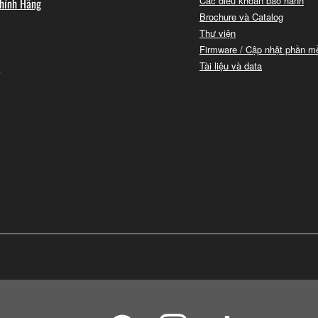
Các điều khoản bảo hành
hính Hãng
Brochure và Catalog
Thư viện
Firmware / Cập nhật phần 
i
Tài liệu và data