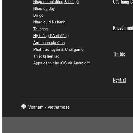
Cửa hàng C
Nhạc cụ hơi đồng & hơi gỗ
Nhạc cụ dây
Bộ gõ
Nhạc cụ diễu hành
Khuyến mã
Tai nghe
Hệ thống PA di động
Âm thanh gia đình
Phát trực tuyến & Chơi game
Tin tức
Thiết bị liên lạc
Apps dành cho iOS và Android™
Nghệ sĩ
Vietnam - Vietnamese