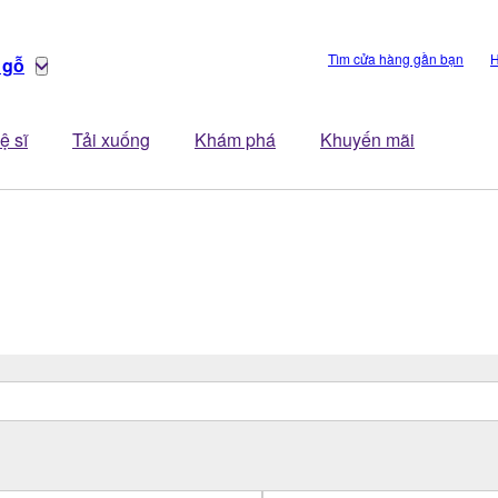
Tìm cửa hàng gần bạn
H
 gỗ
ệ sĩ
Tải xuống
Khám phá
Khuyến mãi