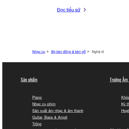
Đọc tiểu sử
Nhạc cụ
Bộ kèn đồng & kèn gỗ
Nghệ sĩ
Sản phẩm
Trường Âm
Piano
Khóa
Nhạc cụ phím
Kỳ t
Sản xuất âm nhạc & âm thanh
Hoạt
Guitar, Bass & Ampli
Trống