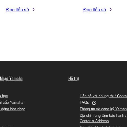
Đọc tiểu sử
Đọc tiểu sử
 Nhạc Yamaha
Hỗ trợ
 học
Liên hệ với chúng tôi / Cont
hi cấp Yamaha
FAQs
 động hòa nhạc
Thông tin về đăng ký Yamah
Địa chỉ trung tâm bảo hành /
Center 's Address