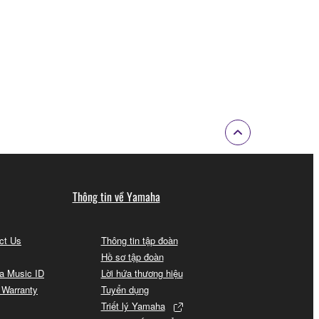
Thông tin về Yamaha
act Us
Thông tin tập đoàn
Hồ sơ tập đoàn
a Music ID
Lời hứa thương hiệu
 Warranty
Tuyển dụng
Triết lý Yamaha