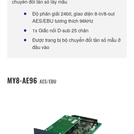
chuyển đổi tần số lấy mẫu
Độ phân giải 24bit, giao diện 8-in/8-out
AES/EBU tương thích 96kHz
1x Giắc nối D-sub 25 chân
Được trang bị bộ chuyển đổi tần số mẫu ở
đầu vào
MY8-AE96
AES/EBU