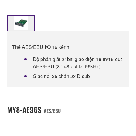
Thẻ AES/EBU I/O 16 kênh
Độ phân giải 24bit, giao diện 16-in/16-out
AES/EBU (8-in/8-out tại 96kHz)
Giắc nối 25 chân 2x D-sub
MY8-AE96S
AES/EBU