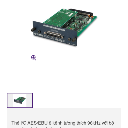
Thẻ I/O AES/EBU 8 kênh tương thích 96kHz với bộ