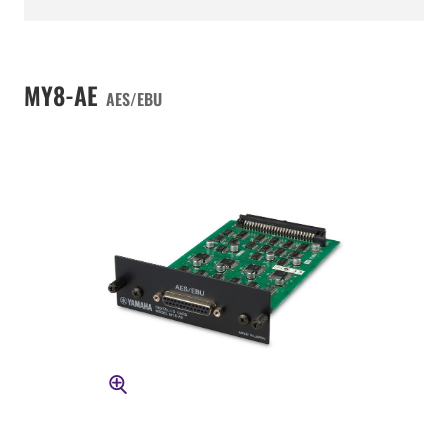
MY8-AE
AES/EBU