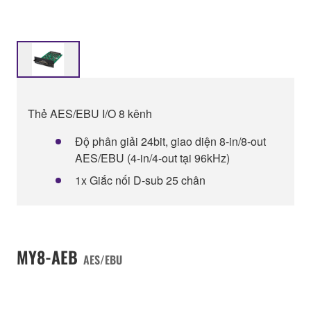
Thẻ AES/EBU I/O 8 kênh
Độ phân giải 24bit, giao diện 8-in/8-out
AES/EBU (4-in/4-out tại 96kHz)
1x Giắc nối D-sub 25 chân
MY8-AEB
AES/EBU