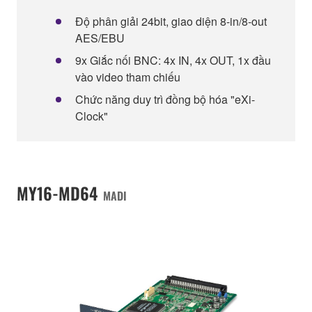
Độ phân giải 24bit, giao diện 8-in/8-out
AES/EBU
9x Giắc nối BNC: 4x IN, 4x OUT, 1x đầu
vào video tham chiếu
Chức năng duy trì đồng bộ hóa "eXi-
Clock"
MY16-MD64
MADI