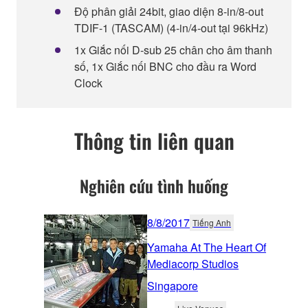
Độ phân giải 24bit, giao diện 8-in/8-out
TDIF-1 (TASCAM) (4-in/4-out tại 96kHz)
1x Giắc nối D-sub 25 chân cho âm thanh
số, 1x Giắc nối BNC cho đầu ra Word
Clock
Thông tin liên quan
Nghiên cứu tình huống
8/8/2017
Tiếng Anh
Yamaha At The Heart Of
Mediacorp Studios
Singapore