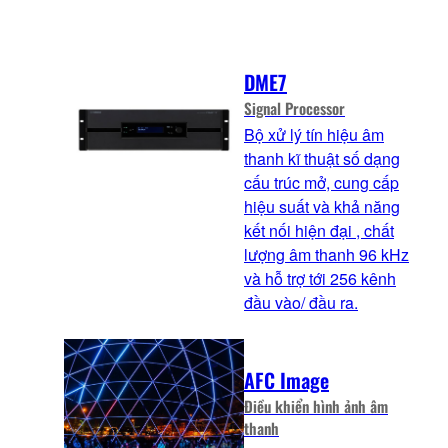
DME7
Signal Processor
Bộ xử lý tín hiệu âm
thanh kĩ thuật số dạng
cấu trúc mở, cung cấp
hiệu suất và khả năng
kết nối hiện đại , chất
lượng âm thanh 96 kHz
và hỗ trợ tới 256 kênh
đầu vào/ đầu ra.
AFC Image
Điều khiển hình ảnh âm
thanh