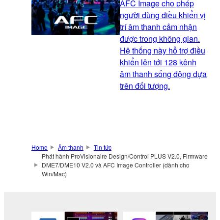
AFC Image cho phép
người dùng điều khiển vị
trí âm thanh cảm nhận
được trong không gian.
Hệ thống này hỗ trợ điều
khiển lên tới 128 kênh
âm thanh sống động dựa
trên đối tượng.
Home
Âm thanh
Tin tức
Phát hành ProVisionaire Design/Control PLUS V2.0, Firmware
DME7/DME10 V2.0 và AFC Image Controller (dành cho
Win/Mac)