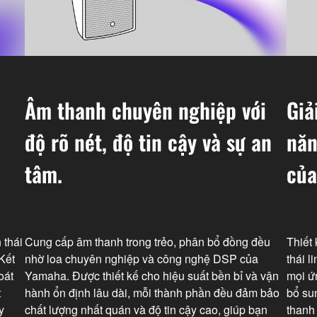
Âm thanh chuyên nghiệp với
Giả
độ rõ nét, độ tin cậy và sự an
năn
tâm.
của
 thái
Cung cấp âm thanh trong trẻo, phân bổ đồng đều
Thiết 
Kết
nhờ loa chuyên nghiệp và công nghệ DSP của
thái 
oát
Yamaha. Được thiết kế cho hiệu suất bền bỉ và vận
mọi ứ
t
hành ổn định lâu dài, mỗi thành phần đều đảm bảo
bổ su
y
chất lượng nhất quán và độ tin cậy cao, giúp bạn
thanh