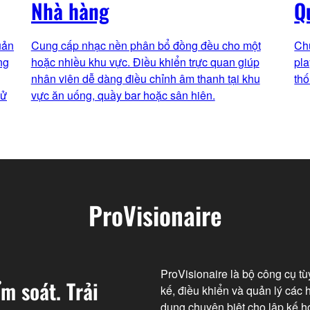
Nhà hàng
Q
uản
Cung cấp nhạc nền phân bổ đồng đều cho một
Chu
ng
hoặc nhiều khu vực. Điều khiển trực quan giúp
pla
nhân viên dễ dàng điều chỉnh âm thanh tại khu
thố
sử
vực ăn uống, quầy bar hoặc sân hiên.
ProVisionaire
ProVisionaire là bộ công cụ t
m soát. Trải
kế, điều khiển và quản lý các
dụng chuyên biệt cho lập kế h