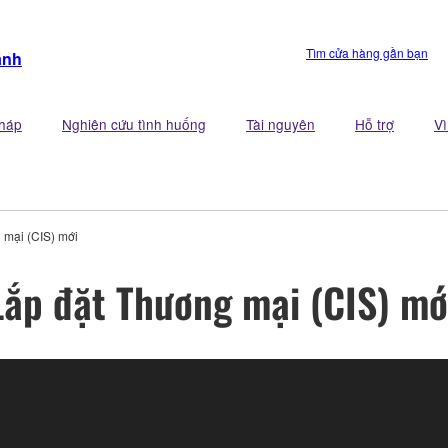
Tìm cửa hàng gần bạn
anh
pháp
Nghiên cứu tình huống
Tài nguyên
Hỗ trợ
V
 mại (CIS) mới
 Lắp đặt Thương mại (CIS) mớ