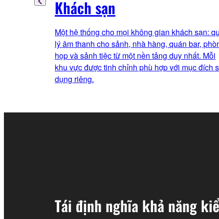
Khách sạn
Một hệ thống cho mọi không gian khách sạn: q
lý âm thanh cho sảnh, nhà hàng, quán bar, phò
họp và sảnh tiệc từ một nền tảng duy nhất. Mỗi
khu vực được tinh chỉnh phù hợp với mục đích 
dụng riêng.
Tái định nghĩa khả năng kiể