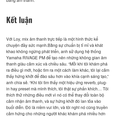
bằng âm thanh.”
Kết luận
Với Loy, mix âm thanh trực tiếp là một hình thức kể
chuyện đầy sức mạnh.Bằng sự chuẩn bị tỉ mỉ và khát
khao không ngừng phát triển, anh sử dụng hệ thống
Yamaha RIVAGE PM để tạo nên những không gian âm
thanh giàu cảm xúc và chiều sâu. “Mỗi khi tôi khám phá
ra điều gì mới, hoặc tìm ra một cách làm khác, tôi lại cảm
thấy hứng khởi để đào sâu hơn vào khía cạnh sáng tạo,”
anh chia sẻ. “Khi tôi tìm thấy một hiệu ứng reverb, plug-
in hay preset mà mình thích, tôi thật sự phấn khích… Tôi
thích thử những điều mới vì nó có thể thay đổi toàn bộ
cảm nhận âm thanh, và sự hứng khởi đó lan tỏa vào
buổi diễn. Đó là niềm vui lớn, và tôi nghĩ nó cũng truyền
cảm hứng cho những người khác khám phá nhiều hơn