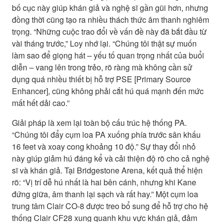
bố cục này giúp khán giả và nghệ sĩ gần gũi hơn, nhưng
đồng thời cũng tạo ra nhiều thách thức âm thanh nghiêm
trọng. “Những cuộc trao đổi về vấn đề này đã bắt đầu từ
vài tháng trước,” Loy nhớ lại. “Chúng tôi thật sự muốn
làm sao để giọng hát – yếu tố quan trọng nhất của buổi
diễn – vang lên trong trẻo, rõ ràng mà không cần sử
dụng quá nhiều thiết bị hỗ trợ PSE [Primary Source
Enhancer], cũng không phải cắt hú quá mạnh đến mức
mất hết dải cao.”
Giải pháp là xem lại toàn bộ cấu trúc hệ thống PA.
“Chúng tôi đẩy cụm loa PA xuống phía trước sân khấu
16 feet và xoay cong khoảng 10 độ.” Sự thay đổi nhỏ
này giúp giảm hú đáng kể và cải thiện độ rõ cho cả nghệ
sĩ và khán giả. Tại Bridgestone Arena, kết quả thể hiện
rõ: “Vị trí dễ hú nhất là hai bên cánh, nhưng khi Kane
đứng giữa, âm thanh lại sạch và rất hay.” Một cụm loa
trung tâm Clair CO-8 được treo bổ sung để hỗ trợ cho hệ
thống Clair CF28 xung quanh khu vực khán giả, đảm