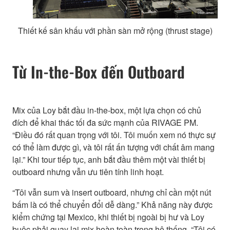
Thiết kế sân khấu với phần sàn mở rộng (thrust stage)
Từ In-the-Box đến Outboard
Mix của Loy bắt đầu in-the-box, một lựa chọn có chủ
đích để khai thác tối đa sức mạnh của RIVAGE PM.
“Điều đó rất quan trọng với tôi. Tôi muốn xem nó thực sự
có thể làm được gì, và tôi rất ấn tượng với chất âm mang
lại.” Khi tour tiếp tục, anh bắt đầu thêm một vài thiết bị
outboard nhưng vẫn ưu tiên tính linh hoạt.
“Tôi vẫn sum và insert outboard, nhưng chỉ cần một nút
bấm là có thể chuyển đổi dễ dàng.” Khả năng này được
kiểm chứng tại Mexico, khi thiết bị ngoài bị hư và Loy
buộc phải quay lại mix hoàn toàn trong hệ thống. “Tôi có