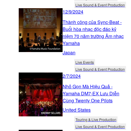
Live Sound & Event Production
12/9/2024
Thành công của Sync-Beat -
Buổi hòa nhạc độc đáo kỷ
niệm 70 năm trường Âm nhạc
Yamaha
Japan
Live Events
Live Sound & Event Production
2/7/2024
Nhỏ Gọn Mà Hiệu Quả -
Yamaha DM7-EX Lưu Diễn
Cùng Twenty One Pilots
United States
Touring & Live Production
Live Sound & Event Production