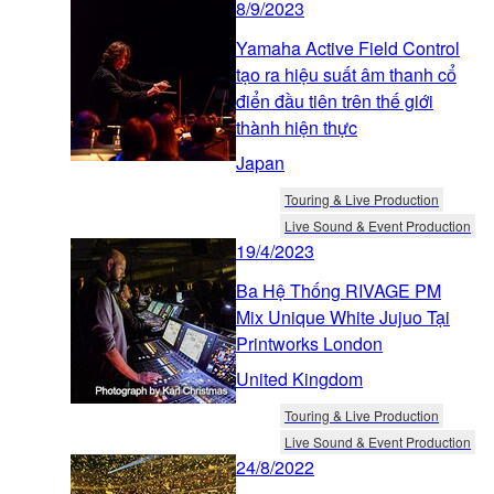
8/9/2023
Yamaha Active Field Control
tạo ra hiệu suất âm thanh cổ
điển đầu tiên trên thế giới
thành hiện thực
Japan
Touring & Live Production
Live Sound & Event Production
19/4/2023
Ba Hệ Thống RIVAGE PM
Mix Unique White Jujuo Tại
Printworks London
United Kingdom
Touring & Live Production
Live Sound & Event Production
24/8/2022