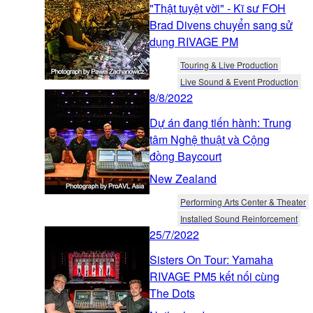
"Thật tuyệt vời" - Kĩ sư FOH
Brad Divens chuyển sang sử
dụng RIVAGE PM
Touring & Live Production
Live Sound & Event Production
8/8/2022
Dự án đang tiến hành: Trung
tâm Nghệ thuật và Cộng
đồng Baycourt
New Zealand
Performing Arts Center & Theater
Installed Sound Reinforcement
25/7/2022
Sisters On Tour: Yamaha
RIVAGE PM5 kết nối cùng
The Dots