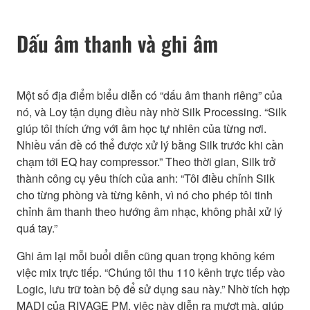
Dấu âm thanh và ghi âm
Một số địa điểm biểu diễn có “dấu âm thanh riêng” của
nó, và Loy tận dụng điều này nhờ Silk Processing. “Silk
giúp tôi thích ứng với âm học tự nhiên của từng nơi.
Nhiều vấn đề có thể được xử lý bằng Silk trước khi cần
chạm tới EQ hay compressor.” Theo thời gian, Silk trở
thành công cụ yêu thích của anh: “Tôi điều chỉnh Silk
cho từng phòng và từng kênh, vì nó cho phép tôi tinh
chỉnh âm thanh theo hướng âm nhạc, không phải xử lý
quá tay.”
Ghi âm lại mỗi buổi diễn cũng quan trọng không kém
việc mix trực tiếp. “Chúng tôi thu 110 kênh trực tiếp vào
Logic, lưu trữ toàn bộ để sử dụng sau này.” Nhờ tích hợp
MADI của RIVAGE PM, việc này diễn ra mượt mà, giúp