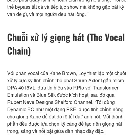
thể bypass tất cả và tiếp tục show mà không gặp bất kỳ
vấn đề gì, và mọi người đều hài lòng.”
Chuỗi xử lý giọng hát (The Vocal
Chain)
Với phần vocal của Kane Brown, Loy thiết lập một chuỗi
xử lý cực kỳ tinh chỉnh: bộ phát Shure Axient gắn micro
DPA 4018VL, đưa tín hiệu vào RPio với Transformer
Emulation và Blue Silk được kích hoạt, sau đó qua
Rupert Neve Designs Shelford Channel. “Tôi dùng
Dynamic EQ như một dạng PSE, được tinh chỉnh riêng
cho giọng Kane để đạt độ rõ tối đa,” anh nói. Mỗi thành
phần đều được lựa chọn kỹ càng để tạo nên giọng hát
trong, sáng và nổi bật giữa dàn nhạc dày đặc.