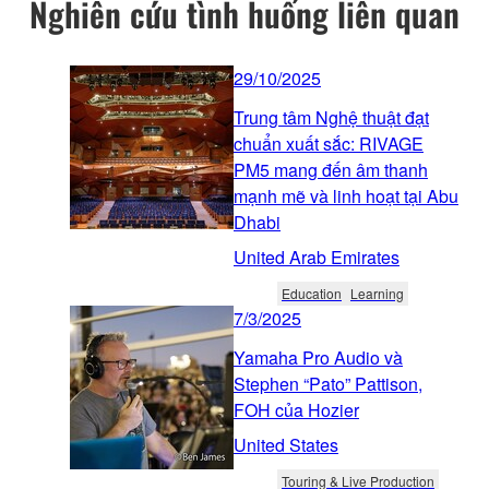
Nghiên cứu tình huống liên quan
29/10/2025
Trung tâm Nghệ thuật đạt
chuẩn xuất sắc: RIVAGE
PM5 mang đến âm thanh
mạnh mẽ và linh hoạt tại Abu
Dhabi
United Arab Emirates
Education
Learning
7/3/2025
Yamaha Pro Audio và
Stephen “Pato” Pattison,
FOH của Hozier
United States
Touring & Live Production