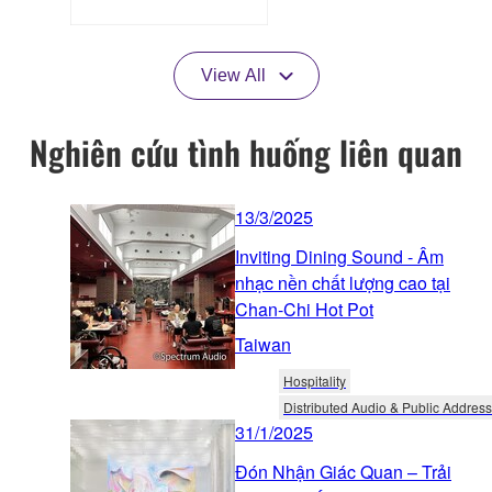
View All
Nghiên cứu tình huống liên quan
13/3/2025
Inviting Dining Sound - Âm
nhạc nền chất lượng cao tại
Chan-Chi Hot Pot
Taiwan
Hospitality
Distributed Audio & Public Address
31/1/2025
Đón Nhận Giác Quan – Trải