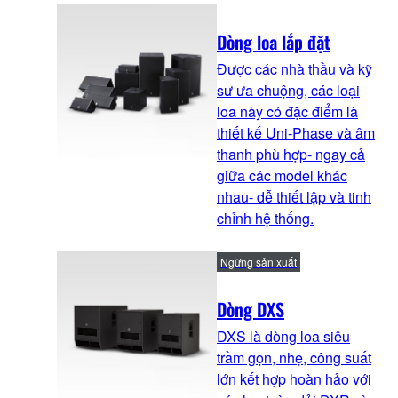
Dòng loa lắp đặt
Được các nhà thầu và kỹ
sư ưa chuộng, các loại
loa này có đặc điểm là
thiết kế Uni-Phase và âm
thanh phù hợp- ngay cả
giữa các model khác
nhau- dễ thiết lập và tinh
chỉnh hệ thống.
Ngừng sản xuất
Dòng DXS
DXS là dòng loa siêu
trầm gọn, nhẹ, công suất
lớn kết hợp hoàn hảo với