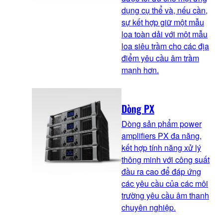
dụng cụ thể và, nếu cần,
sự kết hợp giữ một mẫu
loa toàn dải với một mẫu
loa siêu trầm cho các địa
điểm yêu cầu âm trầm
mạnh hơn.
Dòng PX
Dòng sản phẩm power
amplifiers PX đa năng,
kết hợp tính năng xử lý
thông minh với công suất
đầu ra cao để đáp ứng
các yêu cầu của các môi
trường yêu cầu âm thanh
chuyên nghiệp.