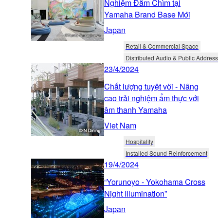
Nghiệm Đắm Chìm tại
Yamaha Brand Base Mới
Japan
Retail & Commercial Space
Distributed Audio & Public Address
23/4/2024
Chất lượng tuyệt vời - Nâng
cao trải nghiệm ẩm thực với
âm thanh Yamaha
Viet Nam
Hospitality
Installed Sound Reinforcement
19/4/2024
“Yorunoyo - Yokohama Cross
Night Illumination”
Japan