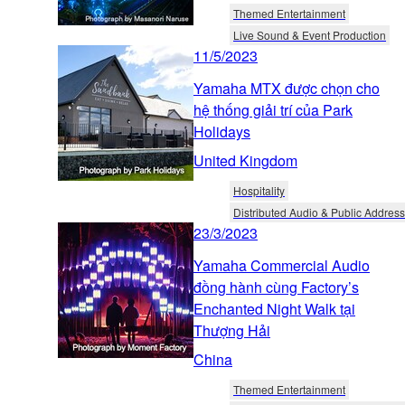
Themed Entertainment
Live Sound & Event Production
11/5/2023
Yamaha MTX được chọn cho
hệ thống giải trí của Park
Holidays
United Kingdom
Hospitality
Distributed Audio & Public Address
23/3/2023
Yamaha Commercial Audio
đồng hành cùng Factory’s
Enchanted Night Walk tại
Thượng Hải
China
Themed Entertainment