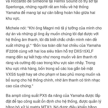
và Riccardo de Simeone tại Remix Sound có trụ sở tại
Sperlonga, những người rất am hiểu về hệ thống
Yamaha để mang lại sự cân bằng hoàn hảo giữa hai
khu vực.
Michele nói: "Khi ông Magni mô tả ý tưởng của mình cho
dự án và những gì ông ấy muốn chúng tôi đạt được với
hệ thống âm thanh, tôi đã biết chắc chắn mình nên đề
xuất những gì." “Bốn loa toàn dải hai chiều của Yamaha
IF2208 cùng với hai loa siêu trầm hỗ trợ DXS15XLF
mang đến sự kết hợp như mong muốn về âm thanh rõ
ràng và cường độ cao trong khu vực sàn nhảy. Trong
khu vực nhà hàng, bốn trong số các loa gắn bề mặt
VXS5 tuyệt hay sẽ cho phạm vi bao phủ mong muốn và
bổ sung cho hệ thống chính, nhờ âm thanh có tính nhạc
cao của chúng."
Ba ampli công suất PX5 đa năng của Yamaha được lắp
đặt để tạo công suất ổn định cho hệ thống, được quản lý
bằng bộ xử lý matrix MTX3. Nó được điều khiển bằng