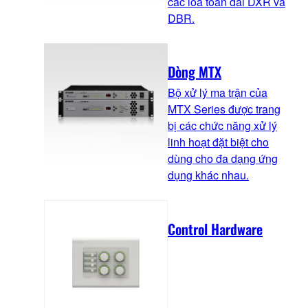
các loa toàn dải DXR và
DBR.
Dòng MTX
Bộ xử lý ma trận của
MTX Series được trang
bị các chức năng xử lý
linh hoạt đặt biệt cho
dùng cho đa dạng ứng
dụng khác nhau.
Control Hardware