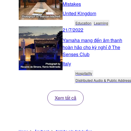
Mistakes
United Kingdom
Education
Learning
21/7/2022
Yamaha mang đến âm thanh
hoàn hảo cho kỳ nghỉ ở The
Senses Club
Italy
Hospitality
Distributed Audio & Public Address
Xem tất cả