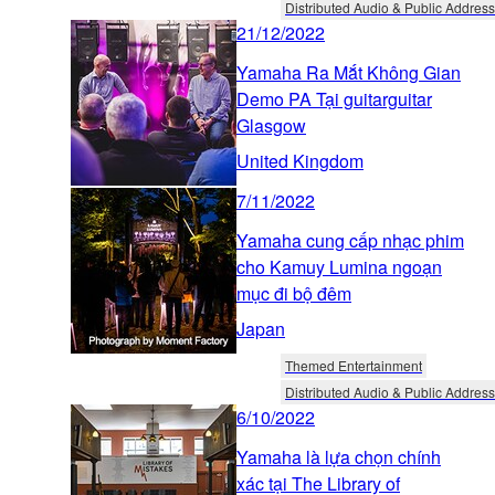
Distributed Audio & Public Address
21/12/2022
Yamaha Ra Mắt Không Gian
Demo PA Tại guitarguitar
Glasgow
United Kingdom
7/11/2022
Yamaha cung cấp nhạc phim
cho Kamuy Lumina ngoạn
mục đi bộ đêm
Japan
Themed Entertainment
Distributed Audio & Public Address
6/10/2022
Yamaha là lựa chọn chính
xác tại The Library of