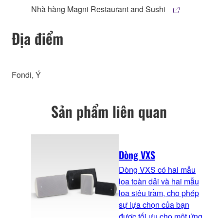
Nhà hàng Magni Restaurant and Sushi
Địa điểm
Fondi, Ý
Sản phẩm liên quan
Dòng VXS
Dòng VXS có hai mẫu
loa toàn dải và hai mẫu
loa siêu trầm, cho phép
sự lựa chọn của bạn
được tối ưu cho một ứng