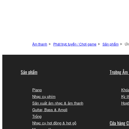
Âm thanh
Phát trực tuyến / Chơi game
Sản phẩm
Ứn
Sản phẩm
Trường Âm
Piano
Khóa
Nhạc cụ phím
Kỳ t
Sản xuất âm nhạc & âm thanh
Hoạt
Guitar, Bass & Ampli
Trống
Cửa hàng C
Nhạc cụ hơi đồng & hơi gỗ