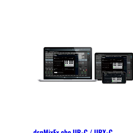
dspMixFx cho UR-C / URX-C