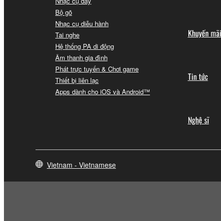
Nhạc cụ dây
Bộ gõ
Nhạc cụ diễu hành
Khuyến mã
Tai nghe
Hệ thống PA di động
Âm thanh gia đình
Phát trực tuyến & Chơi game
Tin tức
Thiết bị liên lạc
Apps dành cho iOS và Android™
Nghệ sĩ
Vietnam - Vietnamese