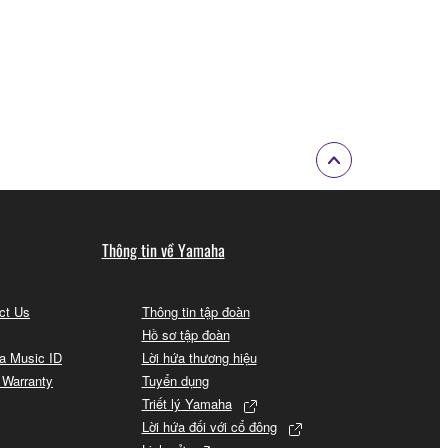
Thông tin về Yamaha
act Us
Thông tin tập đoàn
Hồ sơ tập đoàn
a Music ID
Lời hứa thương hiệu
 Warranty
Tuyển dụng
Triết lý Yamaha
Lời hứa đối với cổ đông