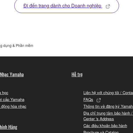
Đi đến trang dành cho Doanh nghiệp
g dụng & Phần mềm
 Nhạc Yamaha
Hỗ trợ
 học
Liên hệ với chúng tôi / Cont
hi cấp Yamaha
FAQs
 động hòa nhạc
Thông tin về đăng ký Yamah
Địa chỉ trung tâm bảo hành /
Center 's Address
Các điều khoản bảo hành
hính Hãng
Brochure và Catalog