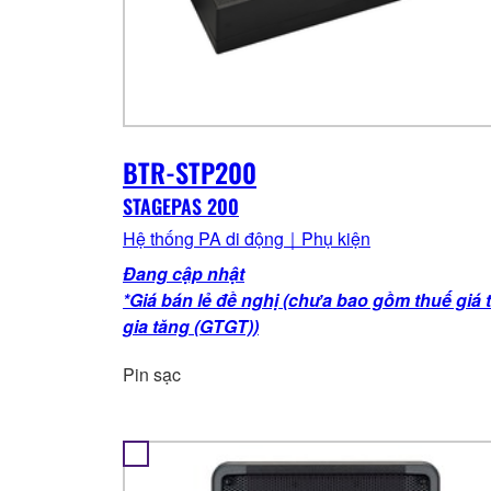
BTR-STP200
STAGEPAS 200
Hệ thống PA di động｜Phụ kiện
Đang cập nhật
*Giá bán lẻ đề nghị (chưa bao gồm thuế giá t
gia tăng (GTGT))
Pin sạc