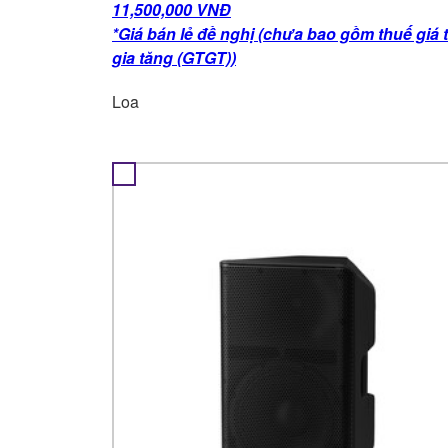
11,500,000 VNĐ
*Giá bán lẻ đề nghị (chưa bao gồm thuế giá t
gia tăng (GTGT))
Loa