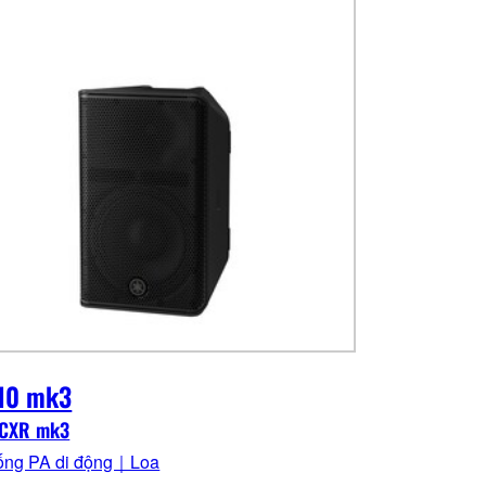
10 mk3
 CXR mk3
ống PA di động｜Loa