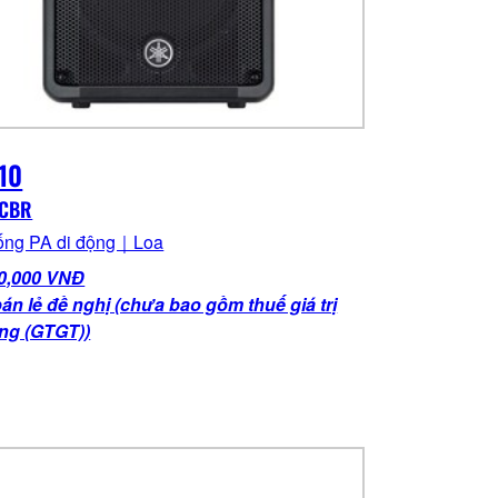
10
 CBR
ống PA di động｜Loa
0,000 VNĐ
bán lẻ đề nghị (chưa bao gồm thuế giá trị
ăng (GTGT))