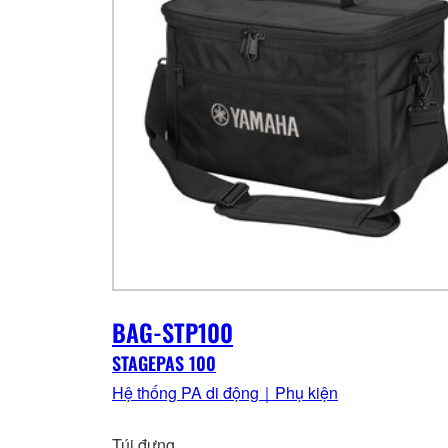
BAG-STP100
STAGEPAS 100
Hệ thống PA di động｜Phụ kiện
Túi đựng