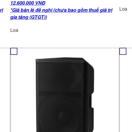
12,600,000 VNĐ
Loa
rị
*Giá bán lẻ đề nghị (chưa bao gồm thuế giá trị
gia tăng (GTGT))
Loa