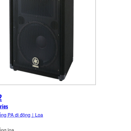
2
ries
ống PA di động｜Loa
ống loa