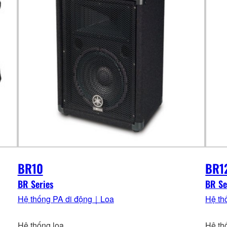
BR10
BR1
BR Series
BR Se
Hệ thống PA di động｜Loa
Hệ th
Hệ thống loa
Hệ th