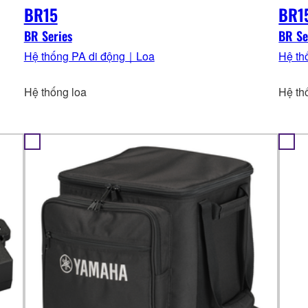
BR15
BR1
BR Series
BR Se
Hệ thống PA di động｜Loa
Hệ th
Hệ thống loa
Hệ th