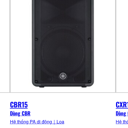
CBR15
CXR
Dòng CBR
Dòng
Hệ thống PA di động｜Loa
Hệ th