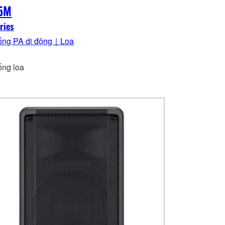
5M
ries
ống PA di động｜Loa
ống loa