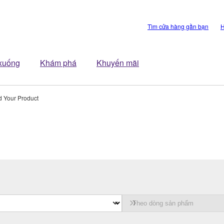
Tìm cửa hàng gần bạn
H
 xuống
Khám phá
Khuyến mãi
d Your Product