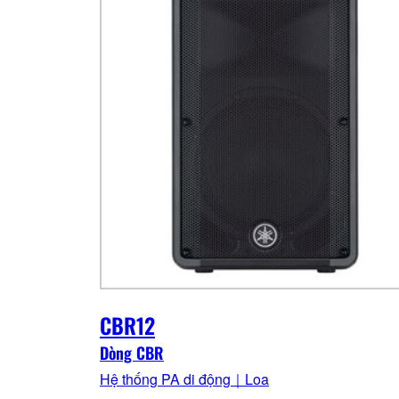
CBR12
Dòng CBR
Hệ thống PA di động｜Loa