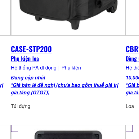
CASE-STP200
CBR
Phụ kiện loa
Dòng
Hệ thống PA di động｜Phụ kiện
Hệ th
Đang cập nhật
10,00
rị
*Giá bán lẻ đề nghị (chưa bao gồm thuế giá trị
*Giá 
gia tăng (GTGT))
gia t
Túi đựng
Loa