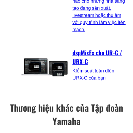
hảo cho những nhà sáng
tạo đang sản xuất,
livestream hoặc thu âm
với quy trình làm việc liền
mạch.
dspMixFx cho UR-C /
URX-C
Kiểm soát toàn diện
URX-C của bạn
Thương hiệu khác của Tập đoàn
Yamaha