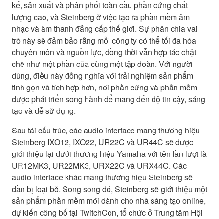
kế, sản xuất và phân phối toàn cầu phần cứng chất
lượng cao, và Steinberg ở việc tạo ra phần mềm âm
nhạc và âm thanh đẳng cấp thế giới. Sự phân chia vai
trò này sẽ đảm bảo rằng mỗi công ty có thể tối đa hóa
chuyên môn và nguồn lực, đồng thời vẫn hợp tác chặt
chẽ như một phần của cùng một tập đoàn. Với người
dùng, điều này đồng nghĩa với trải nghiệm sản phẩm
tinh gọn và tích hợp hơn, nơi phần cứng và phần mềm
được phát triển song hành để mang đến độ tin cậy, sáng
tạo và dễ sử dụng.
Sau tái cấu trúc, các audio interface mang thương hiệu
Steinberg IXO12, IXO22, UR22C và UR44C sẽ được
giới thiệu lại dưới thương hiệu Yamaha với tên lần lượt là
UR12MK3, UR22MK3, URX22C và URX44C. Các
audio interface khác mang thương hiệu Steinberg sẽ
dần bị loại bỏ. Song song đó, Steinberg sẽ giới thiệu một
sản phẩm phần mềm mới dành cho nhà sáng tạo online,
dự kiến công bố tại TwitchCon, tổ chức ở Trung tâm Hội