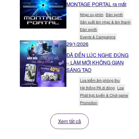
MONTAGE PORTAL ra mắt
Nhạc cụ phím
Đàn synth
Sản xuất âm nhạc & âm thanh
Đàn synth
Events & Campaigns
29/1/2026
ĐÃ ĐẾN LÚC NGHE ĐÚNG
– LÀM MỚI KHÔNG GIAN
SÁNG TẠO
Loa kiểm âm phòng thu
Hệ thống PA di động
Loa
Phát trực tuyến & Chơi game
Promotion
Xem tất cả