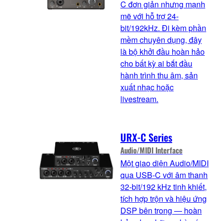
C đơn giản nhưng mạnh
mẽ với hỗ trợ 24-
bit/192kHz. Đi kèm phần
mềm chuyên dụng, đây
là bộ khởi đầu hoàn hảo
cho bất kỳ ai bắt đầu
hành trình thu âm, sản
xuất nhạc hoặc
livestream.
URX-C Series
Audio/MIDI Interface
Một giao diện Audio/MIDI
qua USB-C với âm thanh
32-bit/192 kHz tinh khiết,
tích hợp trộn và hiệu ứng
DSP bên trong — hoàn