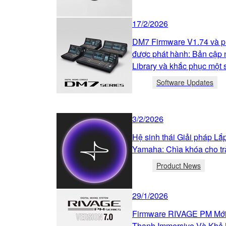
17/2/2026
DM7 Firmware V1.74 và p
được phát hành: Bản cập 
Library và khắc phục một s
Software Updates
3/2/2026
Hệ sinh thái Giải pháp L
Yamaha: Chìa khóa cho tr
Product News
29/1/2026
Firmware RIVAGE PM Mới
Thanh Immersive Và Khả 