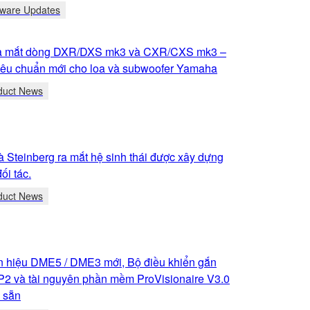
tware Updates
a mắt dòng DXR/DXS mk3 và CXR/CXS mk3 –
 tiêu chuẩn mới cho loa và subwoofer Yamaha
duct News
 Steinberg ra mắt hệ sinh thái được xây dựng
ối tác.
duct News
tín hiệu DME5 / DME3 mới, Bộ điều khiển gắn
2 và tài nguyên phần mềm ProVisionaire V3.0
ó sẵn