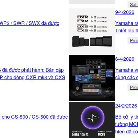
Sof
9/4/2026
SWP2 / SWR / SWX đã được
Yamaha r
Thiết lập
Pro
6/4/2026
 đã được phát hành: Bản cập
Yamaha và
 SP cho dòng CXR mk3 và CXS
cùng các đ
Pro
24/2/2026
0 cho CS-800 / CS-500 đã được
Bộ xử lý 
tường MCP
hiện đã c