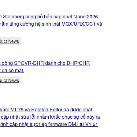
 Steinberg công bố bản cập nhật “June 2026
hằm tăng cường hệ sinh thái MGX/URX/CC1 và
duct News
oa dòng SPCVR-DHR dành cho DHR/CHR
 đã có mặt.
duct News
are V1.75 và Related Editor đã được phát
 cập nhật sửa lỗi nhằm khắc phục sự cố xảy ra
trình cập nhật trực tiếp firmware DM7 từ V1.51