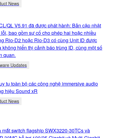
duct News
CL/QL V5.91 đã được phát hành: Bản cập nhật
 lỗi, bao gồm sự cố cho phép hai hoặc nhiều
òng Rio-D2 hoặc Rio-D3 có cùng Unit ID được
 không hiển thị cảnh báo trùng ID, cùng một số
ên quan.
tware Updates
y tụ toàn bộ các công nghệ immersive audio
ng hiệu Sound xR
duct News
 mắt switch flagship SWX3220-30TCs và
30MC hỗ trợ 100/25 Gigabit và Multi-Gigabit