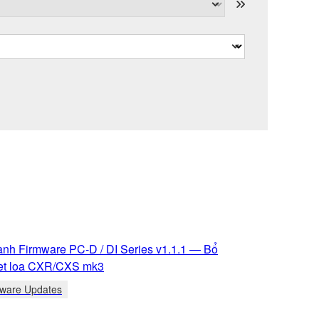
ành Firmware PC-D / DI Series v1.1.1 — Bổ
et loa CXR/CXS mk3
tware Updates