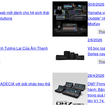
30/6/2026
web mới dành cho hệ sinh thái
Yamaha và
olutions
Update” n
MixKey
Pro
2/6/2026
ình Tương Lai Của Âm Thanh
Vỏ bọc l
Series nay
Pro
28/4/2026
 ADECIA với giải pháp treo thả
DM7 Firmw
hành: Bản
trong quá 
lên V1.74.