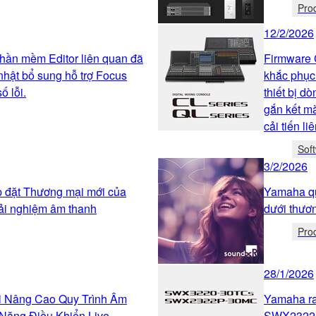
Pro
12/2/2026
hần mềm Editor liên quan đã
Firmware 
nhật bổ sung hỗ trợ Focus
khắc phục
ố lỗi.
thiết bị d
gắn kết mà
cải tiến li
Sof
3/2/2026
ắp đặt Thương mại mới của
Yamaha qu
ải nghiệm âm thanh
dưới thươ
Pro
28/1/2026
 Nâng Cao Quy Trình Âm
Yamaha ra
Năng Điều Khiển Live
SWX2322P-