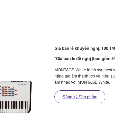
Giá bán lẻ khuyến nghị: 100,1
*Giá bán lẻ đề nghị (bao gồm 8%
MONTAGE White là bộ synthesizer
năng tạo âm thanh lớn và hiệu suấ
âm nhạc với MONTAGE White.
Đăng ký Sản phẩm