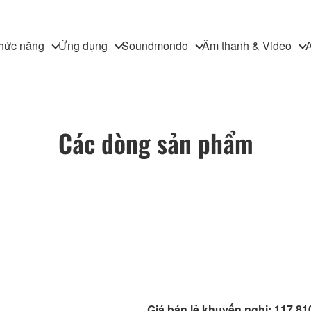
hức năng
Ứng dụng
Soundmondo
Âm thanh & Video
A
Các dòng sản phẩm
Giá bán lẻ khuyến nghị: 117,8