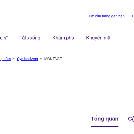
Tìm cửa hàng gần bạn
H
ệ sĩ
Tải xuống
Khám phá
Khuyến mãi
n phẩm
Synthesizers
MONTAGE
Tổng quan
Cậ