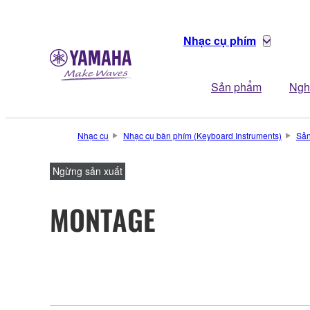
Nhạc cụ phím
Sản phẩm
Ngh
Nhạc cụ
Nhạc cụ bàn phím (Keyboard Instruments)
Sả
Ngừng sản xuất
MONTAGE