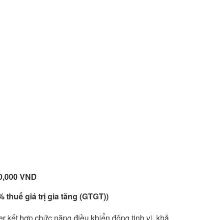
10,000 VND
 thuế giá trị gia tăng (GTGT))
 kết hợp chức năng điều khiển động tinh vi, khả