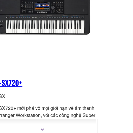
-SX720+
SX
X720+ mới phá vỡ mọi giới hạn về âm thanh
rranger Workstation, với các công nghệ Super
ulation mới nhất và Crossfade Portamento mới,
PSR-SX mang đến cho màn trình diễn của
Hiển