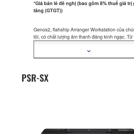
*Giá bán lẻ đề nghị (bao gồm 8% thuế giá trị 
tăng (GTGT))
Genos2, flahship Arranger Workstation của ch
tôi, có chất lượng âm thanh đáng kinh ngạc. Từ
nghệ DX7 FM huyền thoại của Yamaha đến
Ambien
t Drums tiên tiến và REVelation Reverb
Hiển
thị
tiếng của Steinberg. Các tính năng của Genos2
thêm
hợp để mang lại trải nghiệm âm nhạc phong ph
thông
tin
nhất.
PSR-SX