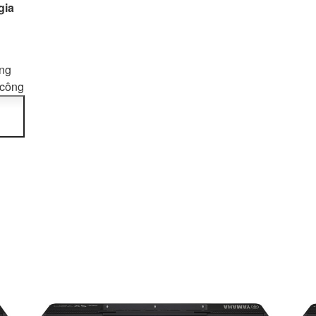
gia
úng
 công
 nổi
 kết
ú