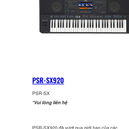
PSR-SX920
PSR-SX
*Vui lòng liên hệ
PSR-SX920 đã vượt qua giới hạn của các