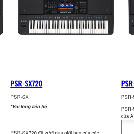
PSR-SX720
PSR
PSR-SX
PSR-
*Vui lòng liên hệ
PSR-S
của A
Artic
dòng 
PSR-SX720 đã vượt qua giới hạn của các