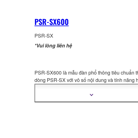
PSR-SX600
PSR-SX
*Vui lòng liên hệ
PSR-SX600 là mẫu đàn phổ thông tiêu chuẩn t
dòng PSR-SX với vô số nội dung và tính năng 
dẫn, tạo nên một sản phẩm hoàn hảo để biểu d
cả tại nhà hay trên
sân khấu. Với bộ điều khiển 
Hiển
thị
quan và chất lượng âm thanh vượt trội, PSR-S
thêm
mang lại khả năng điều khiển có tính biểu đạt 
thông
tin
theo yêu cầu của các chuyên gia.