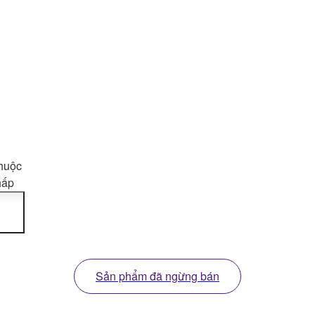
huộc
hấp
iễn
trực
X600
cao
Sản phẩm đã ngừng bán