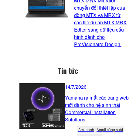
MTX-MRX Migrator
chuyển đổi thiết lập của
dòng MTX và MRX từ
các file dự án MTX-MRX
Editor sang dữ liệu cấu
hình dành cho
ProVisionaire Design.
Tin tức
14/7/2026
Yamaha ra mắt các trang web
mới dành cho hệ sinh thái
Commercial Installation
Solutions
Âm thanh
Ampli công suất