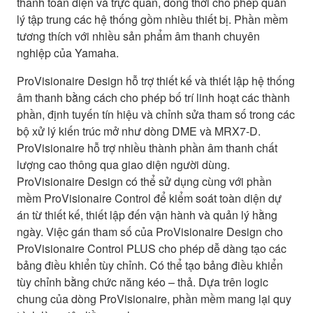
thanh toàn diện và trực quan, đồng thời cho phép quản
lý tập trung các hệ thống gồm nhiều thiết bị. Phần mềm
tương thích với nhiều sản phẩm âm thanh chuyên
nghiệp của Yamaha.
ProVisionaire Design hỗ trợ thiết kế và thiết lập hệ thống
âm thanh bằng cách cho phép bố trí linh hoạt các thành
phần, định tuyến tín hiệu và chỉnh sửa tham số trong các
bộ xử lý kiến trúc mở như dòng DME và MRX7-D.
ProVisionaire hỗ trợ nhiều thành phần âm thanh chất
lượng cao thông qua giao diện người dùng.
ProVisionaire Design có thể sử dụng cùng với phần
mềm ProVisionaire Control để kiểm soát toàn diện dự
án từ thiết kế, thiết lập đến vận hành và quản lý hằng
ngày. Việc gán tham số của ProVisionaire Design cho
ProVisionaire Control PLUS cho phép dễ dàng tạo các
bảng điều khiển tùy chỉnh. Có thể tạo bảng điều khiển
tùy chỉnh bằng chức năng kéo – thả. Dựa trên logic
chung của dòng ProVisionaire, phần mềm mang lại quy