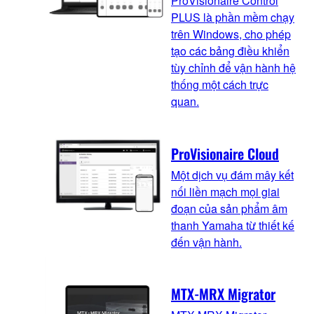
ProVisionaire Control
PLUS là phần mềm chạy
trên Windows, cho phép
tạo các bảng điều khiển
tùy chỉnh để vận hành hệ
thống một cách trực
quan.
ProVisionaire Cloud
Một dịch vụ đám mây kết
nối liền mạch mọi giai
đoạn của sản phẩm âm
thanh Yamaha từ thiết kế
đến vận hành.
MTX-MRX Migrator