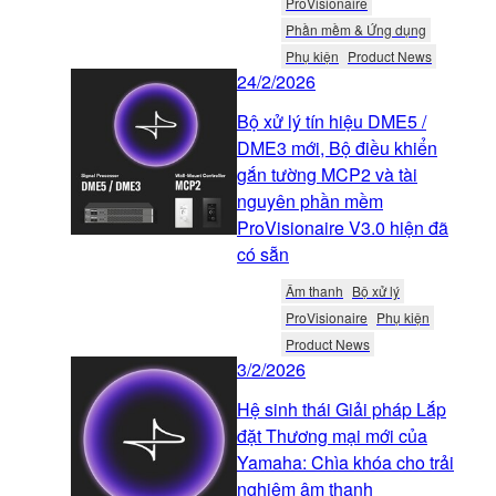
ProVisionaire
Phần mềm & Ứng dụng
Phụ kiện
Product News
24/2/2026
Bộ xử lý tín hiệu DME5 /
DME3 mới, Bộ điều khiển
gắn tường MCP2 và tài
nguyên phần mềm
ProVisionaire V3.0 hiện đã
có sẵn
Âm thanh
Bộ xử lý
ProVisionaire
Phụ kiện
Product News
3/2/2026
Hệ sinh thái Giải pháp Lắp
đặt Thương mại mới của
Yamaha: Chìa khóa cho trải
nghiệm âm thanh