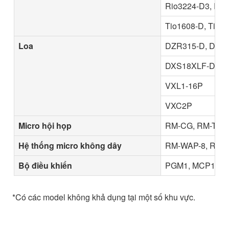
Rio3224-D3, Rio
Tio1608-D, Tio1
Loa
DZR315-D, DZR
DXS18XLF-D, D
VXL1-16P
VXC2P
Micro hội họp
RM-CG, RM-TT
Hệ thống micro không dây
RM-WAP-8, RM-
Bộ điều khiển
PGM1, MCP1, M
*Có các model không khả dụng tại một số khu vực.