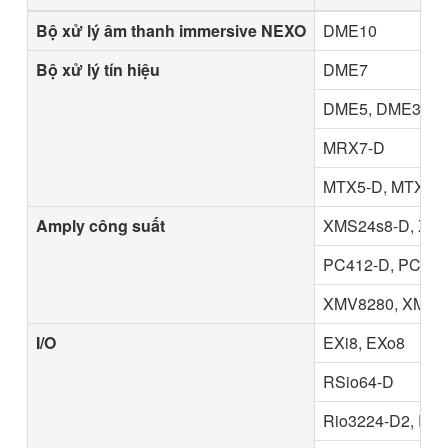
Bộ xử lý âm thanh immersive NEXO
DME10
Bộ xử lý tín hiệu
DME7
DME5, DME3
MRX7-D
MTX5-D, MTX3
Amply công suất
XMS24s8-D, XMS
PC412-D, PC412-
XMV8280, XMV82
I/O
EXi8, EXo8
RSio64-D
Rio3224-D2, Rio