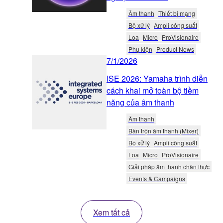
Âm thanh
Thiết bị mạng
Bộ xử lý
Ampli công suất
Loa
Micro
ProVisionaire
Phụ kiện
Product News
7/1/2026
ISE 2026: Yamaha trình diễn
cách khai mở toàn bộ tiềm
năng của âm thanh
Âm thanh
Bàn trộn âm thanh (Mixer)
Bộ xử lý
Ampli công suất
Loa
Micro
ProVisionaire
Giải pháp âm thanh chân thực
Events & Campaigns
Xem tất cả